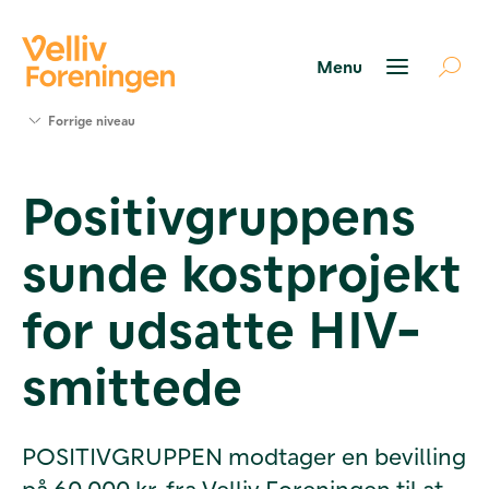
Søg
Forrige niveau
støtte
Projekter
Positivgruppens
Værktøjer
og viden
sunde kostprojekt
Om Velliv
Foreningen
Kontakt
for udsatte HIV-
os
smittede
POSITIVGRUPPEN modtager en bevilling
på 60.000 kr. fra Velliv Foreningen til at