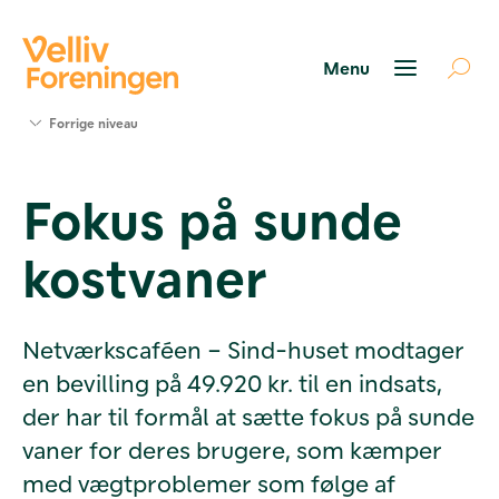
Søg
Forrige niveau
støtte
Projekter
Fokus på sunde
Værktøjer
og viden
kostvaner
Om Velliv
Foreningen
Kontakt
os
Netværkscaféen – Sind-huset modtager
en bevilling på 49.920 kr. til en indsats,
der har til formål at sætte fokus på sunde
vaner for deres brugere, som kæmper
med vægtproblemer som følge af