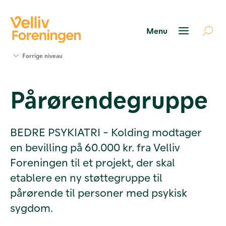
Søg
Forrige niveau
støtte
Projekter
Pårørendegruppe
Værktøjer
og viden
Om Velliv
Foreningen
BEDRE PSYKIATRI - Kolding modtager
Kontakt
en bevilling på 60.000 kr. fra Velliv
os
Foreningen til et projekt, der skal
etablere en ny støttegruppe til
pårørende til personer med psykisk
sygdom.