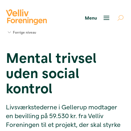
Søg
Forrige niveau
støtte
Projekter
Mental trivsel
Værktøjer
og viden
uden social
Om Velliv
Foreningen
Kontakt
kontrol
os
Livsværkstederne i Gellerup modtager
en bevilling på 59.530 kr. fra Velliv
Foreningen til et projekt, der skal styrke