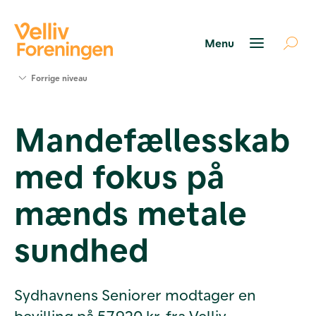
Søg
Forrige niveau
støtte
Projekter
Mandefællesskab
Værktøjer
og viden
med fokus på
Om Velliv
Foreningen
Kontakt
mænds metale
os
sundhed
Sydhavnens Seniorer modtager en
bevilling på 57.920 kr. fra Velliv