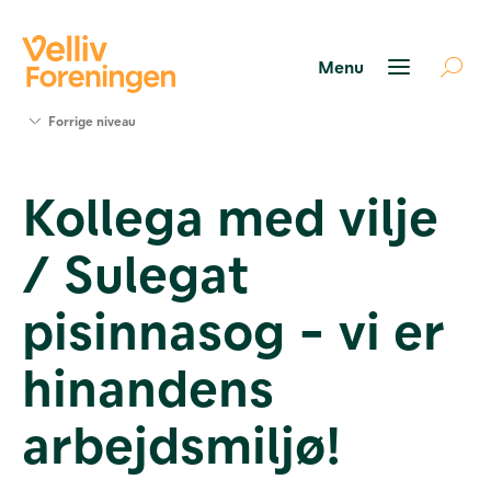
Søg
Forrige niveau
støtte
Projekter
Kollega med vilje
Værktøjer
og viden
/ Sulegat
Om Velliv
Foreningen
Kontakt
pisinnasog - vi er
os
hinandens
arbejdsmiljø!