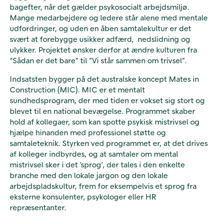
bagefter, når det gælder psykosocialt arbejdsmiljø.
Mange medarbejdere og ledere står alene med mentale
udfordringer, og uden en åben samtalekultur er det
svært at forebygge usikker adfærd, nedslidning og
ulykker. Projektet ønsker derfor at ændre kulturen fra
“Sådan er det bare” til “Vi står sammen om trivsel”.
Indsatsten bygger på det australske koncept Mates in
Construction (MIC). MIC er et mentalt
sundhedsprogram, der med tiden er vokset sig stort og
blevet til en national bevægelse. Programmet skaber
hold af kollegaer, som kan spotte psykisk mistrivsel og
hjælpe hinanden med professionel støtte og
samtaleteknik. Styrken ved programmet er, at det drives
af kolleger indbyrdes, og at samtaler om mental
mistrivsel sker i det ’sprog’, der tales i den enkelte
branche med den lokale jargon og den lokale
arbejdspladskultur, frem for eksempelvis et sprog fra
eksterne konsulenter, psykologer eller HR
repræsentanter.