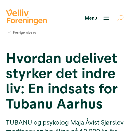
Søg
Forrige niveau
støtte
Projekter
Hvordan udelivet
Værktøjer
og viden
styrker det indre
Om Velliv
Foreningen
Kontakt
liv: En indsats for
os
Tubanu Aarhus
TUBANU og psykolog Maja Åvist Sjørslev
modtager en bevilling på 60.000 kr. fra