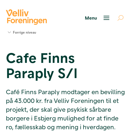
Søg
Forrige niveau
støtte
Projekter
Cafe Finns
Værktøjer
og viden
Paraply S/I
Om Velliv
Foreningen
Kontakt
os
Café Finns Paraply modtager en bevilling
på 43.000 kr. fra Velliv Foreningen til et
projekt, der skal give psykisk sårbare
borgere i Esbjerg mulighed for at finde
ro, fællesskab og mening i hverdagen.