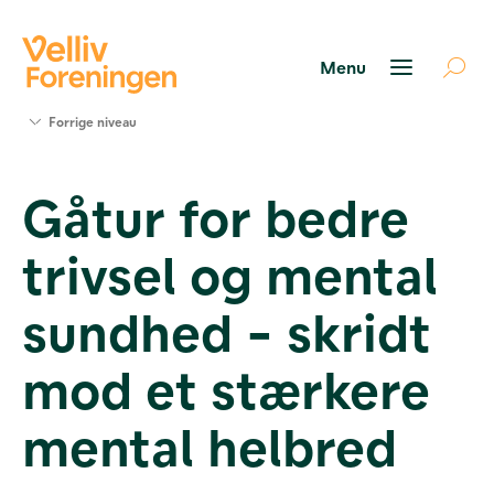
Søg
Forrige niveau
støtte
Projekter
Gåtur for bedre
Værktøjer
og viden
trivsel og mental
Om Velliv
Foreningen
Kontakt
sundhed - skridt
os
mod et stærkere
mental helbred