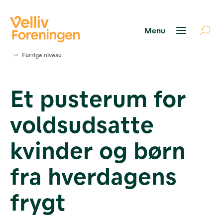
Søg
Forrige niveau
støtte
Projekter
Et pusterum for
Værktøjer
og viden
voldsudsatte
Om Velliv
Foreningen
Kontakt
kvinder og børn
os
fra hverdagens
frygt