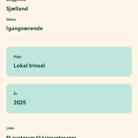
Sjælland
Status
Igangværende
Pulje
Lokal trivsel
År
2025
Links
Et pusterum til krigsveteraner