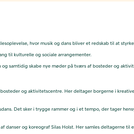
esoplevelse, hvor musik og dans bliver et redskab til at styrke 
ng til kulturelle og sociale arrangementer.
gen og samtidig skabe nye møder på tværs af bosteder og aktiv
teder og aktivitetscentre. Her deltager borgerne i kreative a
sdans. Det sker i trygge rammer og i et tempo, der tager hensyn
 af danser og koreograf Silas Holst. Her samles deltagerne til 