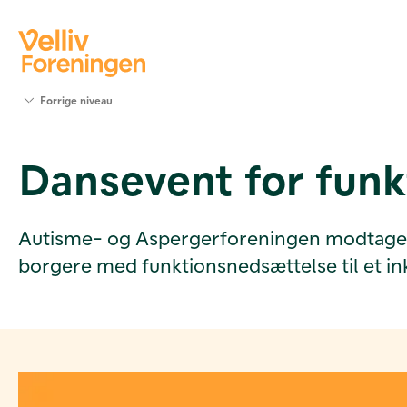
Søg
Forrige niveau
støtte
Projekter
Dansevent for fun
Værktøjer
og viden
Om Velliv
Foreningen
Autisme- og Aspergerforeningen modtager en 
Kontakt
borgere med funktionsnedsættelse til et 
os