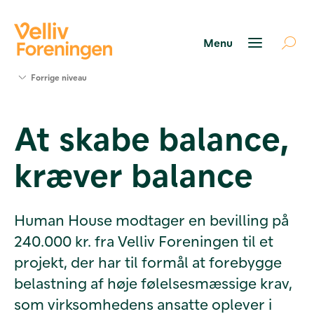
Søg
Forrige niveau
støtte
Projekter
At skabe balance,
Værktøjer
og viden
kræver balance
Om Velliv
Foreningen
Kontakt
os
Human House modtager en bevilling på
240.000 kr. fra Velliv Foreningen til et
projekt, der har til formål at forebygge
belastning af høje følelsesmæssige krav,
som virksomhedens ansatte oplever i