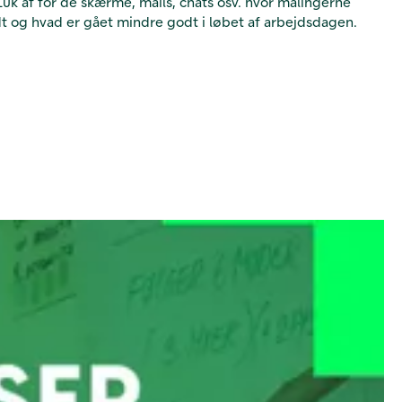
uk af for de skærme, mails, chats osv. hvor målingerne
odt og hvad er gået mindre godt i løbet af arbejdsdagen.