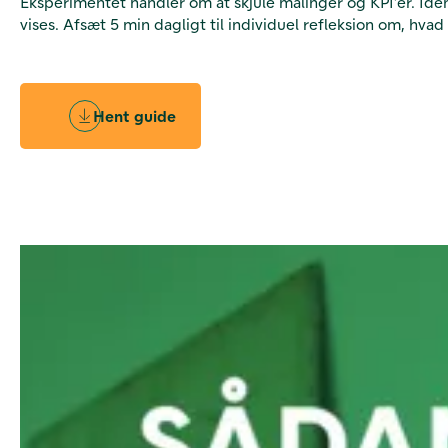
Eksperimentet handler om at skjule målinger og KPI’er. Ide
vises. Afsæt 5 min dagligt til individuel refleksion om, hv
Hent guide