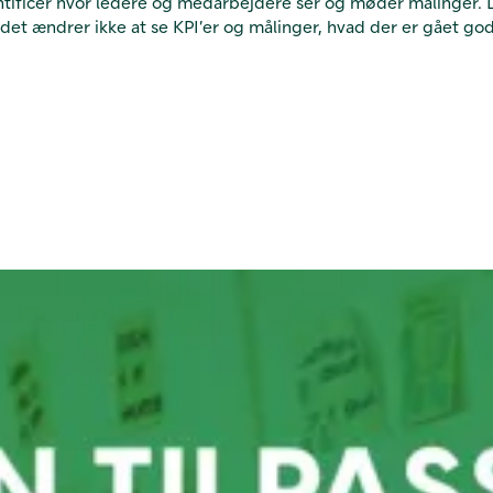
ntificér hvor ledere og medarbejdere ser og møder målinger. L
ad det ændrer ikke at se KPI’er og målinger, hvad der er gået g