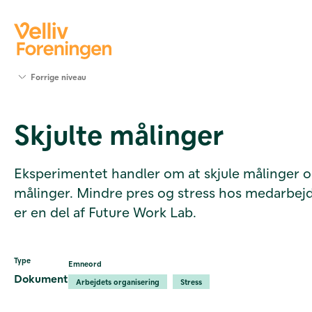
Søg
Forrige niveau
støtte
Projekter
Skjulte målinger
Værktøjer
og viden
Om Velliv
Eksperimentet handler om at skjule målinger o
Foreningen
målinger. Mindre pres og stress hos medarbej
Kontakt
os
er en del af Future Work Lab.
Type
Emneord
Dokument
Arbejdets organisering
Stress