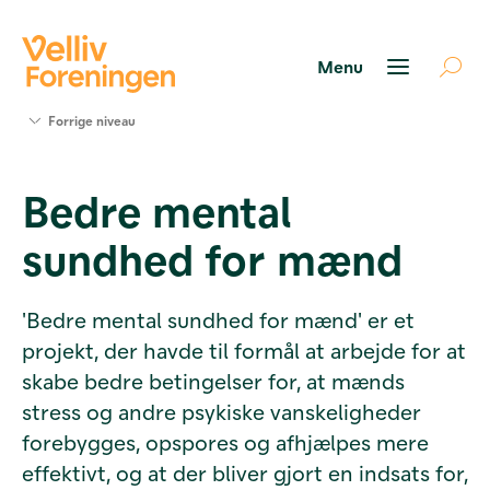
Søg
Forrige niveau
støtte
Projekter
Bedre mental
Værktøjer
og viden
sundhed for mænd
Om Velliv
Foreningen
Kontakt
'Bedre mental sundhed for mænd' er et
os
projekt, der havde til formål at arbejde for at
skabe bedre betingelser for, at mænds
stress og andre psykiske vanskeligheder
forebygges, opspores og afhjælpes mere
effektivt, og at der bliver gjort en indsats for,