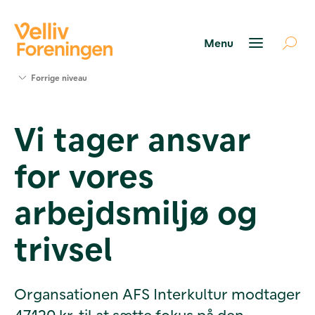
Søg
Forrige niveau
støtte
Projekter
Vi tager ansvar
Værktøjer
og viden
for vores
Om Velliv
Foreningen
Kontakt
arbejdsmiljø og
os
trivsel
Organsationen AFS Interkultur modtager
47.120 kr. til at sætte fokus på den