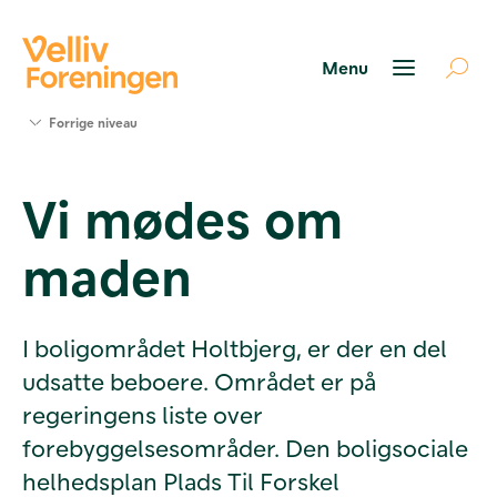
Søg
Forrige niveau
støtte
Projekter
Vi mødes om
Værktøjer
og viden
maden
Om Velliv
Foreningen
Kontakt
os
I boligområdet Holtbjerg, er der en del
udsatte beboere. Området er på
regeringens liste over
forebyggelsesområder. Den boligsociale
helhedsplan Plads Til Forskel