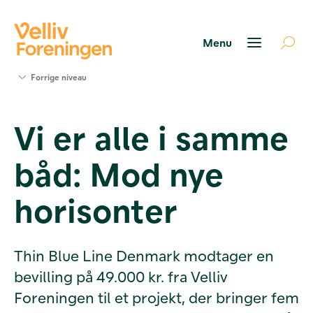
Søg
Forrige niveau
støtte
Projekter
Vi er alle i samme
Værktøjer
og viden
båd: Mod nye
Om Velliv
Foreningen
Kontakt
horisonter
os
Thin Blue Line Denmark modtager en
bevilling på 49.000 kr. fra Velliv
Foreningen til et projekt, der bringer fem