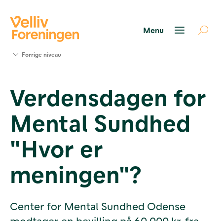
Søg
Forrige niveau
støtte
Projekter
Verdensdagen for
Værktøjer
og viden
Mental Sundhed
Om Velliv
Foreningen
Kontakt
"Hvor er
os
meningen"?
Center for Mental Sundhed Odense
modtager en bevilling på 60.000 kr. fra