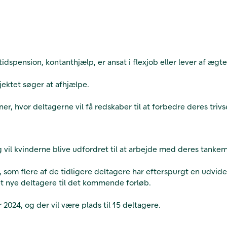
dspension, kontanthjælp, er ansat i flexjob eller lever af ægt
rojektet søger at afhjælpe.
r, hvor deltagerne vil få redskaber til at forbedre deres triv
 vil kvinderne blive udfordret til at arbejde med deres tanke
t, som flere af de tidligere deltagere har efterspurgt en udvi
t nye deltagere til det kommende forløb.
r 2024, og der vil være plads til 15 deltagere.