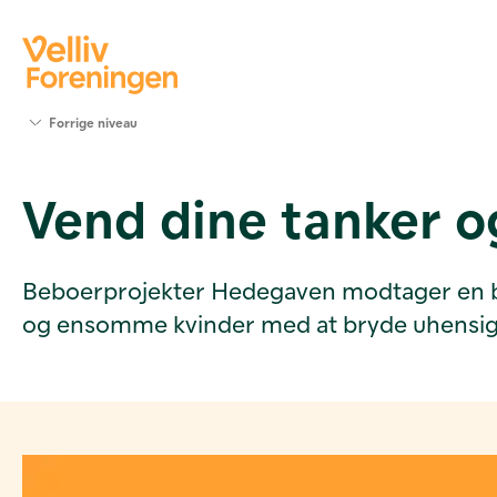
Søg
Forrige niveau
støtte
Projekter
Vend dine tanker o
Værktøjer
og viden
Om Velliv
Foreningen
Beboerprojekter Hedegaven modtager en bevil
Kontakt
og ensomme kvinder med at bryde uhensigt
os