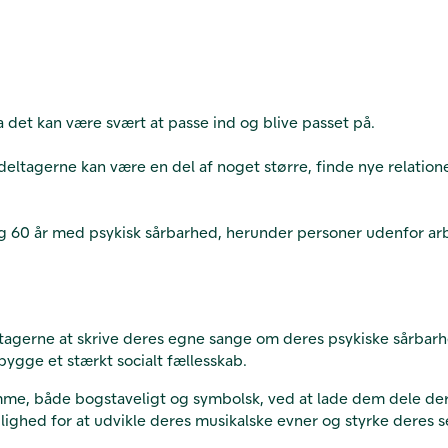
a det kan være svært at passe ind og blive passet på.
ltagerne kan være en del af noget større, finde nye relationer 
g 60 år med psykisk sårbarhed, herunder personer udenfor ar
agerne at skrive deres egne sange om deres psykiske sårbarhed
gge et stærkt socialt fællesskab.
emme, både bogstaveligt og symbolsk, ved at lade dem dele de
ulighed for at udvikle deres musikalske evner og styrke deres 