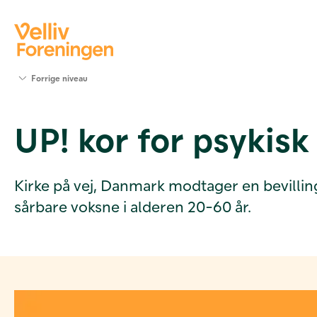
Søg
Forrige niveau
støtte
Projekter
UP! kor for psykisk
Værktøjer
og viden
Om Velliv
Foreningen
Kirke på vej, Danmark modtager en bevilling 
Kontakt
sårbare voksne i alderen 20-60 år.
os