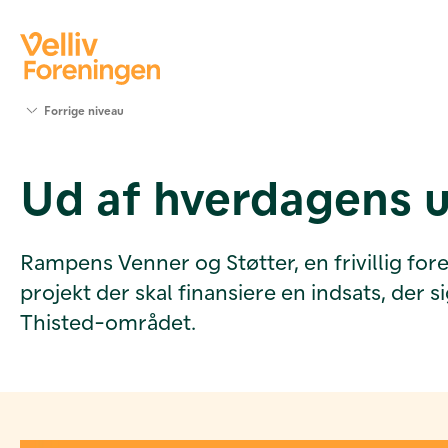
Søg
Forrige niveau
støtte
Projekter
Ud af hverdagens 
Værktøjer
og viden
Om Velliv
Foreningen
Rampens Venner og Støtter, en frivillig fore
Kontakt
projekt der skal finansiere en indsats, der
os
Thisted-området.