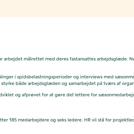
re har arbejdet målrettet med deres fastansattes arbejdsglæde.
linger i spidsbelastningsperioder og interviews med sæsonmed
l styrke både arbejdsglæden og samarbejdet på tværs af organ
dviklet og afprøvet for at gøre det lettere for sæsonmedarbej
fatter 185 medarbejdere og seks ledere. HR vil stå for projek