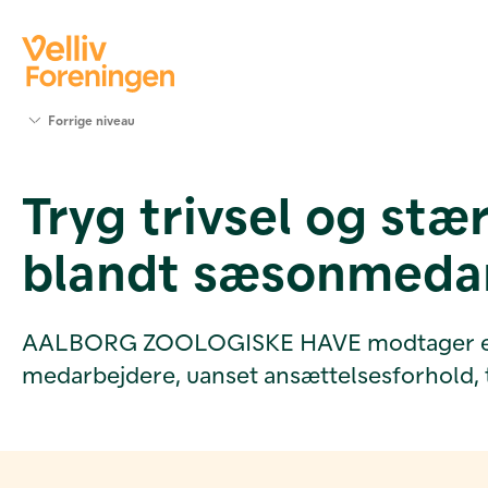
Søg
Forrige niveau
støtte
Projekter
Tryg trivsel og stæ
Værktøjer
og viden
blandt sæsonmeda
Om Velliv
Foreningen
Kontakt
os
AALBORG ZOOLOGISKE HAVE modtager en bevill
medarbejdere, uanset ansættelsesforhold, tr