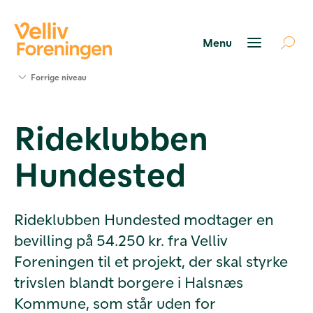
Søg
Forrige niveau
støtte
Projekter
Rideklubben
Værktøjer
og viden
Hundested
Om Velliv
Foreningen
Kontakt
os
Rideklubben Hundested modtager en
bevilling på 54.250 kr. fra Velliv
Foreningen til et projekt, der skal styrke
trivslen blandt borgere i Halsnæs
Kommune, som står uden for