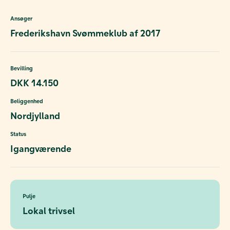
Ansøger
Frederikshavn Svømmeklub af 2017
Bevilling
DKK 14.150
Beliggenhed
Nordjylland
Status
Igangværende
Pulje
Lokal trivsel