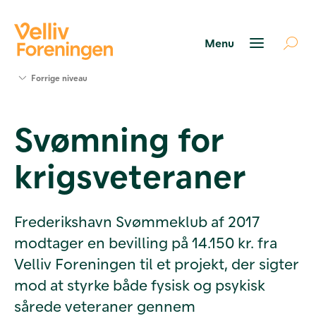
Søg
Forrige niveau
støtte
Projekter
Svømning for
Værktøjer
og viden
krigsveteraner
Om Velliv
Foreningen
Kontakt
os
Frederikshavn Svømmeklub af 2017
modtager en bevilling på 14.150 kr. fra
Velliv Foreningen til et projekt, der sigter
mod at styrke både fysisk og psykisk
sårede veteraner gennem