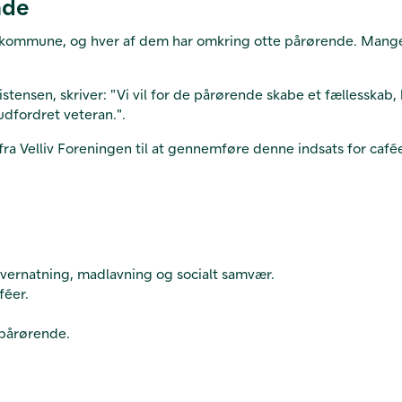
nde
 kommune, og hver af dem har omkring otte pårørende. Mange ve
ensen, skriver: "Vi vil for de pårørende skabe et fællesskab
dfordret veteran.".
ra Velliv Foreningen til at gennemføre denne indsats for caf
 overnatning, madlavning og socialt samvær.
féer.
 pårørende.