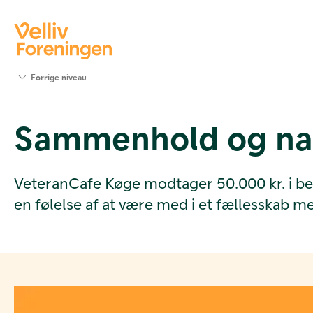
Søg
Forrige niveau
støtte
Projekter
Sammenhold og nat
Værktøjer
og viden
Om Velliv
Foreningen
VeteranCafe Køge modtager 50.000 kr. i bevi
Kontakt
en følelse af at være med i et fællesskab m
os