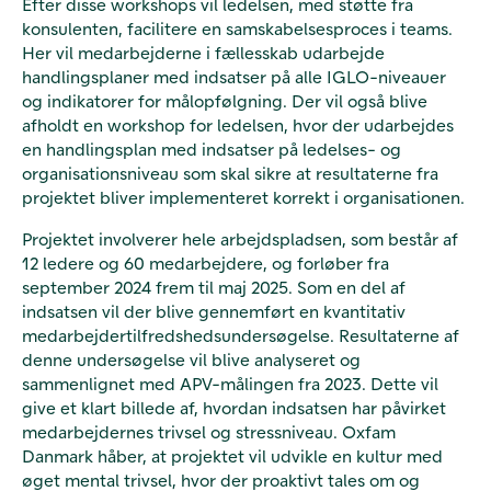
Efter disse workshops vil ledelsen, med støtte fra
konsulenten, facilitere en samskabelsesproces i teams.
Her vil medarbejderne i fællesskab udarbejde
handlingsplaner med indsatser på alle IGLO-niveauer
og indikatorer for målopfølgning. Der vil også blive
afholdt en workshop for ledelsen, hvor der udarbejdes
en handlingsplan med indsatser på ledelses- og
organisationsniveau som skal sikre at resultaterne fra
projektet bliver implementeret korrekt i organisationen.
Projektet involverer hele arbejdspladsen, som består af
12 ledere og 60 medarbejdere, og forløber fra
september 2024 frem til maj 2025. Som en del af
indsatsen vil der blive gennemført en kvantitativ
medarbejdertilfredshedsundersøgelse. Resultaterne af
denne undersøgelse vil blive analyseret og
sammenlignet med APV-målingen fra 2023. Dette vil
give et klart billede af, hvordan indsatsen har påvirket
medarbejdernes trivsel og stressniveau. Oxfam
Danmark håber, at projektet vil
udvikle en
kultur med
øget mental trivsel, hvor der proaktivt tales om og