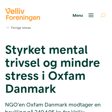
Søg
Forrige niveau
støtte
Projekter
Styrket mental
Værktøjer
og viden
trivsel og mindre
Om Velliv
Foreningen
Kontakt
stress i Oxfam
os
Danmark
NGO'en Oxfam Danmark modtager en
bevilling på 249.605 kr. fra Velliv