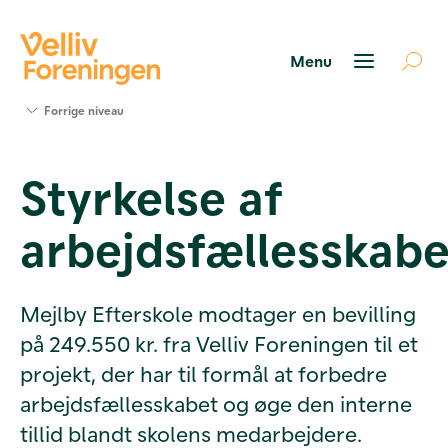
Søg
Forrige niveau
støtte
Projekter
Styrkelse af
Værktøjer
og viden
arbejdsfællesskabe
Om Velliv
Foreningen
Kontakt
os
Mejlby Efterskole modtager en bevilling
på 249.550 kr. fra Velliv Foreningen til et
projekt, der har til formål at forbedre
arbejdsfællesskabet og øge den interne
tillid blandt skolens medarbejdere.