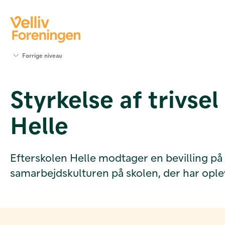
Søg
Forrige niveau
støtte
Projekter
Styrkelse af trivse
Værktøjer
og viden
Helle
Om Velliv
Foreningen
Kontakt
os
Efterskolen Helle modtager en bevilling på 25
samarbejdskulturen på skolen, der har oplev