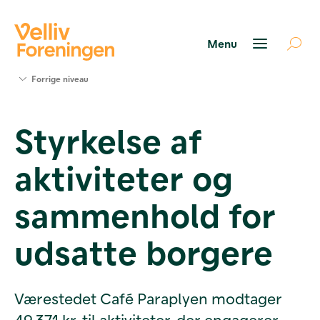
Søg
Forrige niveau
støtte
Projekter
Styrkelse af
Værktøjer
og viden
aktiviteter og
Om Velliv
Foreningen
Kontakt
sammenhold for
os
udsatte borgere
Værestedet Café Paraplyen modtager
49.371 kr. til aktiviteter, der engagerer