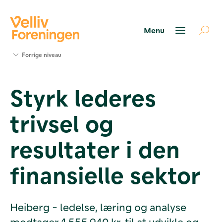
Søg
Forrige niveau
støtte
Projekter
Styrk lederes
Værktøjer
og viden
trivsel og
Om Velliv
Foreningen
Kontakt
resultater i den
os
finansielle sektor
Heiberg - ledelse, læring og analyse
modtager 1.555.940 kr. til at udvikle og