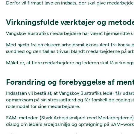
Derfor vil firmaet lave en indsats, der skal give medarbejd
Virkningsfulde værktøjer og metode
Vangskov Bustrafiks medarbejdere har været hjemsendte un
Med hjælp fra en ekstern arbejdsmiljøkonsulent fra konsul
sundhed og den fælles trivsel blandt medarbejderne på ar
Målet er, at flere medarbejdere og lederen skal få virknin
Forandring og forebyggelse af men
Indsatsen vil bestå af, at Vangskov Bustrafiks leder får uda
opmærksom på sin stressadfærd og får forskellige copingst
rollemodel for sine medarbejdere.
SAM-metoden (Styrk Arbejdsmiljøet med Medarbejderne) af
dialog om leders arbejdsmiljø og opfølgning på SAM-wor