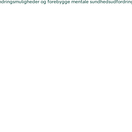
andringsmuligheder og forebygge mentale sundhedsudfordringe