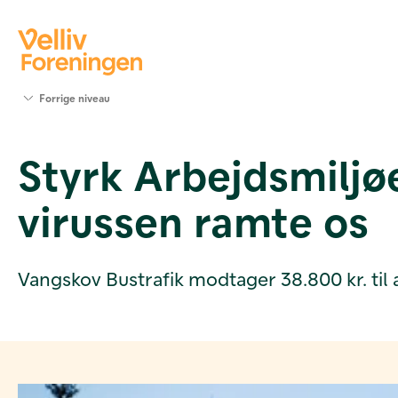
Søg
Forrige niveau
støtte
Projekter
Styrk Arbejdsmilj
Værktøjer
og viden
virussen ramte os
Om Velliv
Foreningen
Kontakt
os
Vangskov Bustrafik modtager 38.800 kr. til 