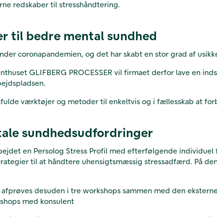
erne redskaber til stresshåndtering.
r til bedre mental sundhed
der coronapandemien, og det har skabt en stor grad af usikk
enthuset GLIFBERG PROCESSER vil firmaet derfor lave en indsa
bejdspladsen.
gsfulde værktøjer og metoder til enkeltvis og i fællesskab at 
tale sundhedsudfordringer
rbejdet en Persolog Stress Profil med efterfølgende individuel 
rategier til at håndtere uhensigtsmæssig stressadfærd. På den
prøves desuden i tre workshops sammen med den eksterne kon
kshops med konsulent