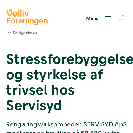
Søg
Forrige niveau
støtte
Projekter
Stressforebyggels
Værktøjer
og viden
og styrkelse af
Om Velliv
Foreningen
Kontakt
trivsel hos
os
Servisyd
Rengøringsvirksomheden SERVISYD ApS
modtager en bevilling på 58.580 kr. fra