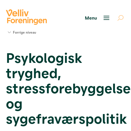
Søg
Forrige niveau
støtte
Projekter
Psykologisk
Værktøjer
og viden
tryghed,
Om Velliv
Foreningen
Kontakt
stressforebyggelse
os
og
sygefraværspolitik