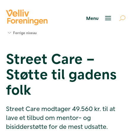
Søg
Forrige niveau
støtte
Projekter
Street Care –
Værktøjer
og viden
Støtte til gadens
Om Velliv
Foreningen
Kontakt
folk
os
Street Care modtager 49.560 kr. til at
lave et tilbud om mentor- og
bisidderstøtte for de mest udsatte.