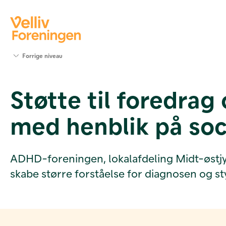
Søg
Forrige niveau
støtte
Projekter
Støtte til foredra
Værktøjer
og viden
med henblik på soci
Om Velliv
Foreningen
Kontakt
os
ADHD-foreningen, lokalafdeling Midt-østjyll
skabe større forståelse for diagnosen og s