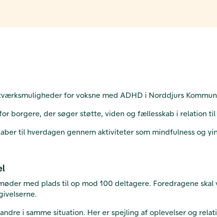
 netværksmuligheder for voksne med ADHD i Norddjurs Kommun
or borgere, der søger støtte, viden og fællesskab i relation til
kaber til hverdagen gennem aktiviteter som mindfulness og yin
el
øder med plads til op mod 100 deltagere. Foredragene skal væ
ivelserne.
re i samme situation. Her er spejling af oplevelser og relat