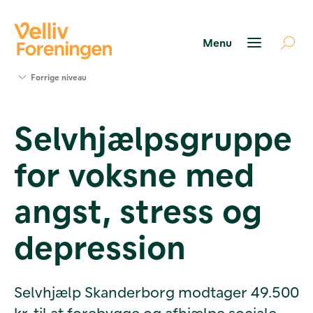
Søg
Forrige niveau
støtte
Projekter
Selvhjælpsgruppe
Værktøjer
og viden
for voksne med
Om Velliv
Foreningen
Kontakt
angst, stress og
os
depression
Selvhjælp Skanderborg modtager 49.500
kr. til at forebygge og afhjælpe sociale