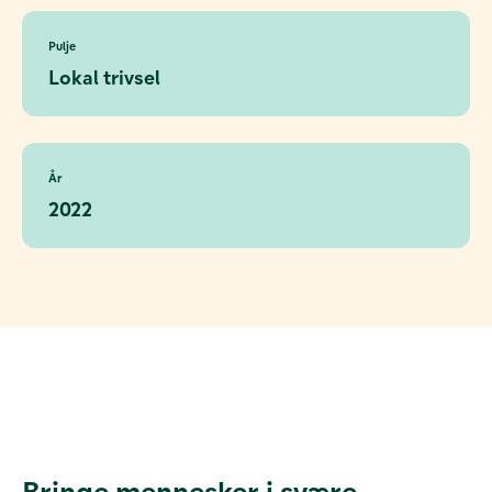
Pulje
Lokal trivsel
År
2022
Bringe mennesker i svære