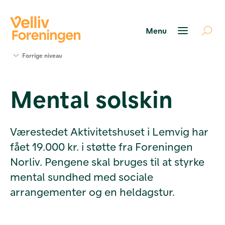
Søg
Forrige niveau
støtte
Projekter
Mental solskin
Værktøjer
og viden
Om Velliv
Foreningen
Værestedet Aktivitetshuset i Lemvig har
Kontakt
fået 19.000 kr. i støtte fra Foreningen
os
Norliv. Pengene skal bruges til at styrke
mental sundhed med sociale
arrangementer og en heldagstur.