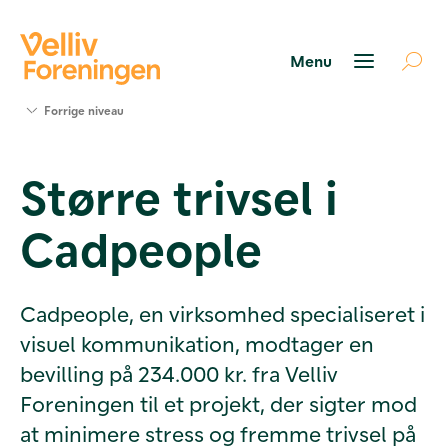
Søg
Forrige niveau
støtte
Projekter
Større trivsel i
Værktøjer
og viden
Cadpeople
Om Velliv
Foreningen
Kontakt
os
Cadpeople, en virksomhed specialiseret i
visuel kommunikation, modtager en
bevilling på 234.000 kr. fra Velliv
Foreningen til et projekt, der sigter mod
at minimere stress og fremme trivsel på