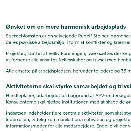
Ønsket om en mere harmonisk arbejdsplads
Stjerneblomsten er en selvejende Rudolf Steiner-børnehave
deres psykiske arbejdsmiljø, i form af konflikter
og krænkel
Projektet, støttet af Velliv Foreningen, iværksættes derf
at forbedre alle ansattes fællesskaber og trivsel med henb
Alle ansatte på arbejdspladsen, herunder to ledere og 33 me
Aktiviteterne skal styrke samarbejdet og trivs
Handleplaner, udarbejdet på baggrund af APV-undersøgelse
Konsulenterne skal hjælpe institutionen med at skabe de 
Indsatsen indeholder flere centrale aktiviteter, som skal s
lederrollen, tydelig kommunikation, motivation og projek
informationsmøder for alle medarbejdere. Endelig vil der 