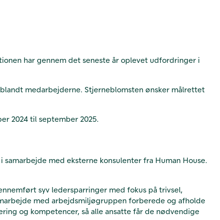
utionen har
gennem det seneste år oplevet
udfordringer i
er blandt medarbejderne. Stjerneblomsten ønsker målrettet
ber 2024 til september 2025.
s i samarbejde med eksterne konsulenter fra Human House.
gennemført syv ledersparringer med fokus på trivsel,
 samarbejde med arbejdsmiljøgruppen forberede og afholde
ering og kompetencer, så alle ansatte får de nødvendige