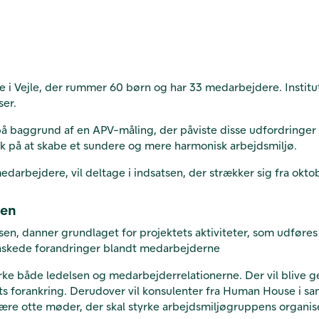
 i Vejle, der rummer 60 børn og har 33 medarbejdere. Instit
ser.
or på baggrund af en APV-måling, der påviste disse udfordring
lik på at skabe et sundere og mere harmonisk arbejdsmiljø.
darbejdere, vil deltage i indsatsen, der strækker sig fra okto
len
n, danner grundlaget for projektets aktiviteter, som udføre
ønskede forandringer blandt medarbejderne
tyrke både ledelsen og medarbejderrelationerne. Der vil blive 
tets forankring. Derudover vil konsulenter fra Human House i
være otte møder, der skal styrke arbejdsmiljøgruppens organis