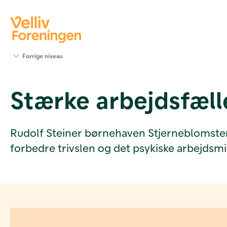
Søg
Forrige niveau
støtte
Projekter
Stærke arbejdsfæll
Værktøjer
og viden
Om Velliv
Foreningen
Rudolf Steiner børnehaven Stjerneblomsten m
Kontakt
forbedre trivslen og det psykiske arbejdsmi
os