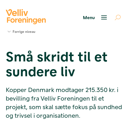
Søg
Forrige niveau
støtte
Projekter
Små skridt til et
Værktøjer
og viden
sundere liv
Om Velliv
Foreningen
Kontakt
os
Kopper Denmark modtager 215.350 kr. i
bevilling fra Velliv Foreningen til et
projekt, som skal sætte fokus på sundhed
og trivsel i organisationen.