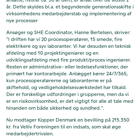
år. Dette skyldes bl.a. et begyndende generationsskifte i
virksomhedens medarbejderstab og implementering af
nye processer
Ansøger og SHE Coordinator, Hanne Bertelsen, skriver:
"I driften har vi 20 procesoperatører, 15 smede, fire
elektrikere og syv laboranter. Vi har desuden en teknisk
afdeling med 10 projektingeniører og en
udviklingsafdeling med fire produkt/proces ingeniører.
Resten er administrative- eller ledelsesfunktioner, der
primært har kontorarbejde. Anlægget kører 24/7/365,
kun procesoperatørerne og laboranterne er på
skiftehold, og vedligeholdelsesværkstedet har tilkald.
Der er forskellige udfordringer i grupperne, men da vi
er en risikovirksomhed, er det vigtigt for alle at tale med
hinanden om både sikkerhed og sundhed.".
Nu modtager Kopper Denmark en bevilling på 215.350
kr. fra Velliv Foreningen til en indsats, som skal øge
medarbejdertrivslen.