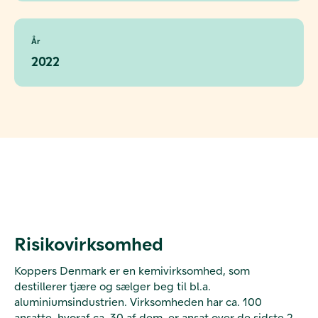
År
2022
Risikovirksomhed
Koppers Denmark er en kemivirksomhed, som
destillerer tjære og sælger beg til bl.a.
aluminiumsindustrien. Virksomheden har ca. 100
ansatte, hvoraf ca. 30 af dem, er ansat over de sidste 2