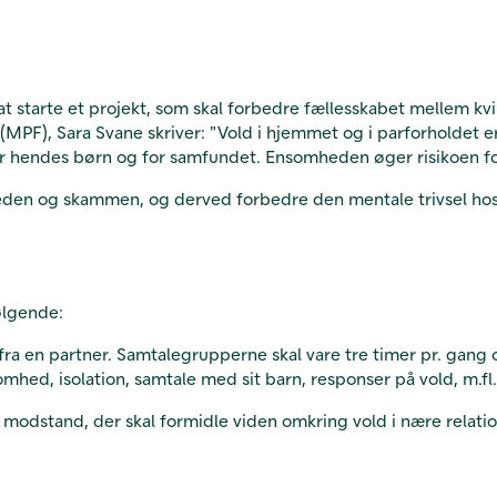
 starte et projekt, som skal forbedre fællesskabet mellem kvi
(MPF), Sara Svane skriver: "Vold i hjemmet og i parforholdet
or hendes børn og for samfundet. Ensomheden øger risikoen for 
eden og skammen, og derved forbedre den mentale trivsel hos
ølgende:
fra en partner. Samtalegrupperne skal vare tre timer pr. gang 
hed, isolation, samtale med sit barn, responser på vold, m.fl
odstand, der skal formidle viden omkring vold i nære relatione