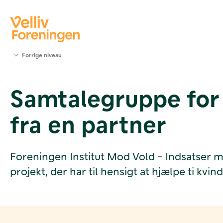
Søg
Forrige niveau
støtte
Projekter
Samtalegruppe for 
Værktøjer
og viden
fra en partner
Om Velliv
Foreningen
Kontakt
os
Foreningen Institut Mod Vold - Indsatser mod
projekt, der har til hensigt at hjælpe ti kvi