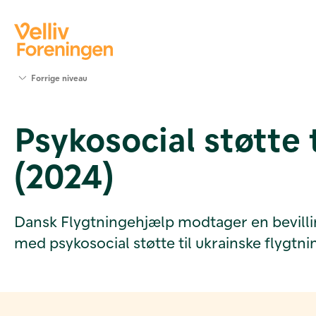
Søg
Forrige niveau
støtte
Projekter
Psykosocial støtte 
Værktøjer
og viden
(2024)
Om Velliv
Foreningen
Kontakt
os
Dansk Flygtningehjælp modtager en bevilling
med psykosocial støtte til ukrainske flygtni