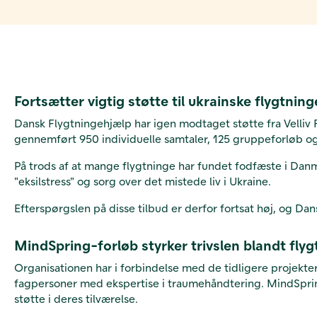
Fortsætter vigtig støtte til ukrainske flygtning
Dansk Flygtningehjælp har igen modtaget støtte fra Velliv 
gennemført 950 individuelle samtaler, 125 gruppeforløb og
På trods af at mange flygtninge har fundet fodfæste i Dan
"eksilstress" og sorg over det mistede liv i Ukraine.
Efterspørgslen på disse tilbud er derfor fortsat høj, og Dan
MindSpring-forløb styrker trivslen blandt fly
Organisationen har i forbindelse med de tidligere projekte
fagpersoner med ekspertise i traumehåndtering. MindSpring
støtte i deres tilværelse.