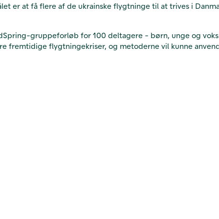
ålet er at få flere af de ukrainske flygtninge til at trives i D
dSpring-gruppeforløb for 100 deltagere - børn, unge og voksne
ere fremtidige flygtningekriser, og metoderne vil kunne anvend