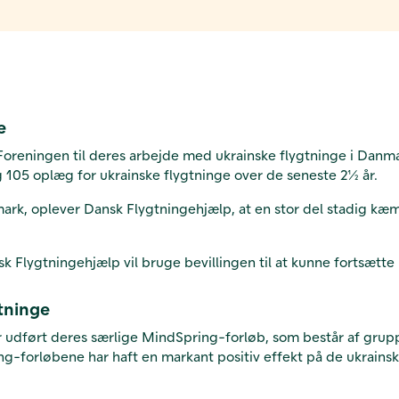
e
Foreningen til deres arbejde med ukrainske flygtninge i Danma
 105 oplæg for ukrainske flygtninge over de seneste 2½ år.
mark, oplever Dansk Flygtningehjælp, at en stor del stadig kæ
sk Flygtningehjælp vil bruge bevillingen til at kunne fortsætte
gtninge
r udført deres særlige MindSpring-forløb, som består af grupp
-forløbene har haft en markant positiv effekt på de ukrainsk