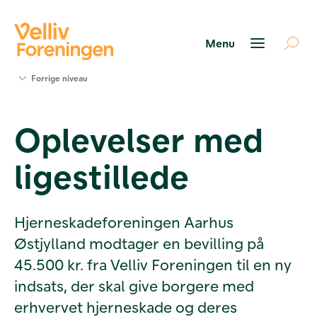
Søg
Forrige niveau
støtte
Projekter
Oplevelser med
Værktøjer
og viden
ligestillede
Om Velliv
Foreningen
Kontakt
os
Hjerneskadeforeningen Aarhus
Østjylland modtager en bevilling på
45.500 kr. fra Velliv Foreningen til en ny
indsats, der skal give borgere med
erhvervet hjerneskade og deres