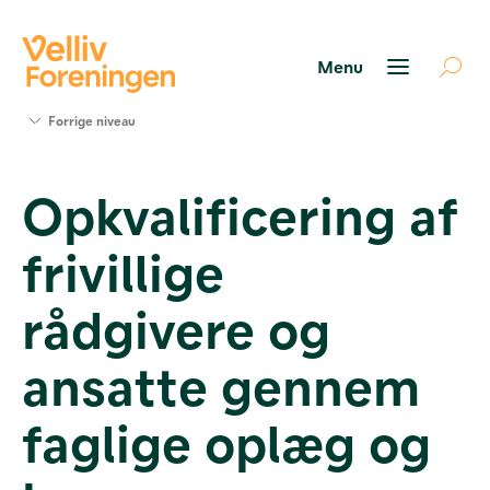
Søg
Forrige niveau
støtte
Projekter
Opkvalificering af
Værktøjer
og viden
frivillige
Om Velliv
Foreningen
Kontakt
rådgivere og
os
ansatte gennem
faglige oplæg og