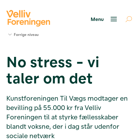
Søg
Forrige niveau
støtte
Projekter
No stress - vi
Værktøjer
og viden
taler om det
Om Velliv
Foreningen
Kontakt
os
Kunstforeningen Til Vægs modtager en
bevilling på 55.000 kr fra Velliv
Foreningen til at styrke fællesskaber
blandt voksne, der i dag står udenfor
sociale netværk