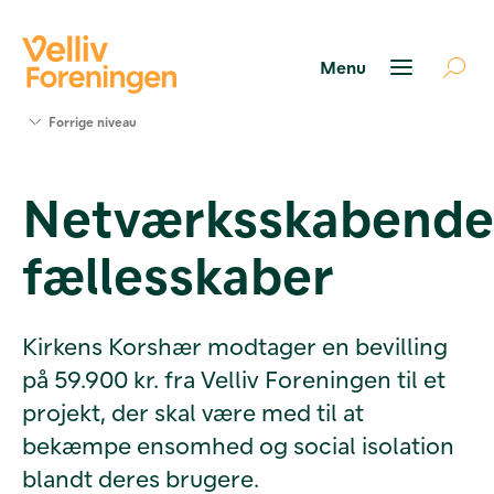
Søg
Forrige niveau
støtte
Projekter
Netværksskabende
Værktøjer
og viden
fællesskaber
Om Velliv
Foreningen
Kontakt
os
Kirkens Korshær modtager en bevilling
på 59.900 kr. fra Velliv Foreningen til et
projekt, der skal være med til at
bekæmpe ensomhed og social isolation
blandt deres brugere.