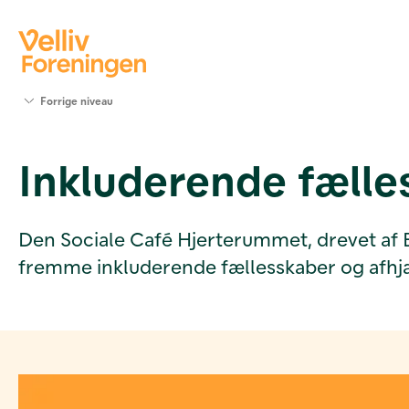
Søg
Forrige niveau
støtte
Projekter
Inkluderende fælle
Værktøjer
og viden
Om Velliv
Foreningen
Den Sociale Café Hjerterummet, drevet af Blå
Kontakt
fremme inkluderende fællesskaber og afhj
os