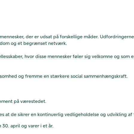
ennesker, der er udsat på forskellige måder. Udfordringerne 
ygdom og et begrænset netværk.
lesskaber, hvor disse mennesker føler sig velkomne og som en 
f ensomhed og fremme en stærkere social sammenhængskraft.
gement på værestedet.
es at de sikrer en kontinuerlig vedligeholdelse og udvikling a
0. april og varer i et år.