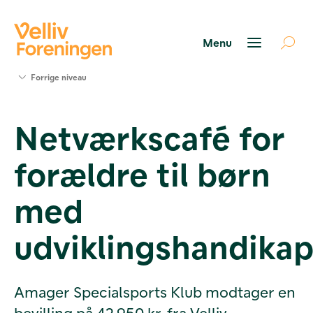
Søg
Forrige niveau
støtte
Projekter
Netværkscafé for
Værktøjer
og viden
forældre til børn
Om Velliv
Foreningen
Kontakt
med
os
udviklingshandika
Amager Specialsports Klub modtager en
bevilling på 42.950 kr. fra Velliv