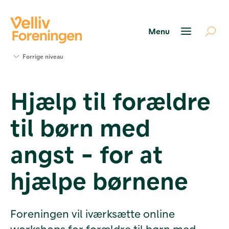
Søg
Forrige niveau
støtte
Projekter
Hjælp til forældre
Værktøjer
og viden
til børn med
Om Velliv
Foreningen
Kontakt
angst - for at
os
hjælpe børnene
Foreningen vil iværksætte online
workshops for forældre til børn med