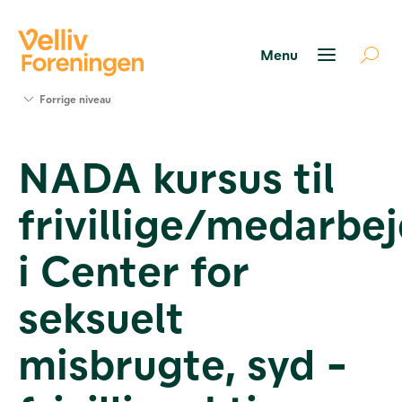
Søg
Forrige niveau
støtte
Projekter
NADA kursus til
Værktøjer
og viden
frivillige/medarbe
Om Velliv
Foreningen
Kontakt
i Center for
os
seksuelt
misbrugte, syd -